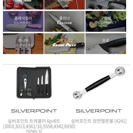
클래식컬러
쿨리나
구르메
주니어
그랑프리2
프로
실버포인트 트레블러 6p세트
실버포인트 양면멜론볼 [4241]
(3003,3013,4561/16,5558,4342,6930)
[9789-3]