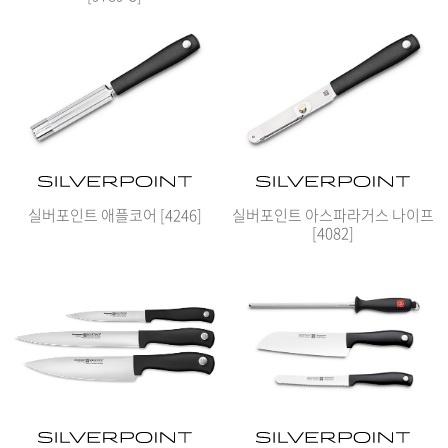
실버포인트 애플코어 [4246]
실버포인트 아스파라거스 나이프
[4082]