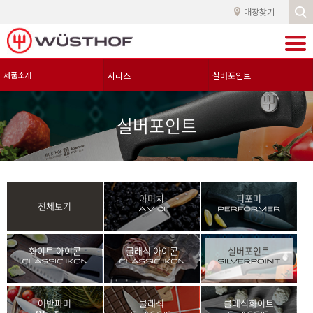
매장찾기
제품소개
시리즈
실버포인트
실버포인트
아미치
퍼포머
전체보기
화이트 아이콘
클래식 아이콘
실버포인트
어반파머
클래식
클래식화이트